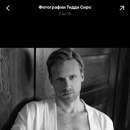
Фотографии Тедди Сирс
2
из
15