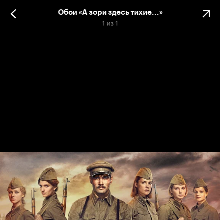
Обои «А зори здесь тихие...»
1
из
1