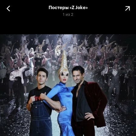
Постеры «Z Joke»
1
из
2