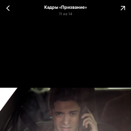
Кадры «Призвание»
11
из
14