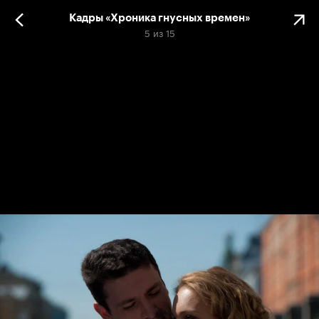
Кадры «Хроника гнусных времен»
5
из
15