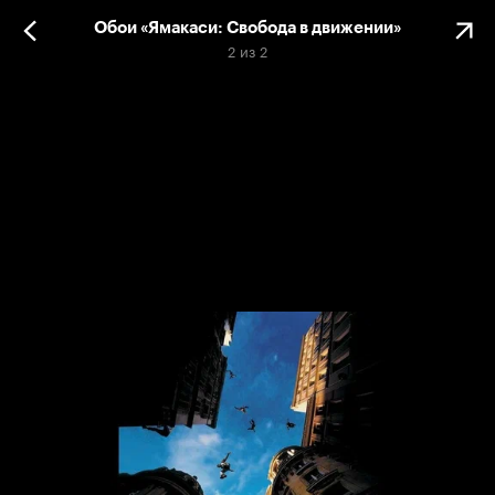
Обои «Ямакаси: Свобода в движении»
2
из
2