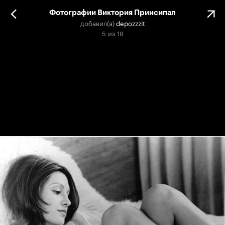
Фотографии Виктория Принсипал
добавил(а)
depozzzit
5
из
18