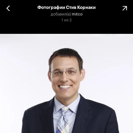
Фотографии Стив Корнаки
добавил(а)
mitco
1
из
2