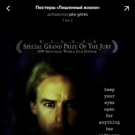
Постеры «Лишенный жизни»
добавил(а)
jake gittes
1
из
2