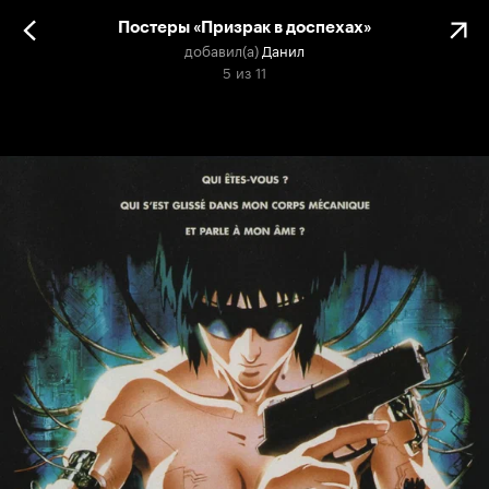
Постеры «Призрак в доспехах»
добавил(а)
Данил
5
из
11