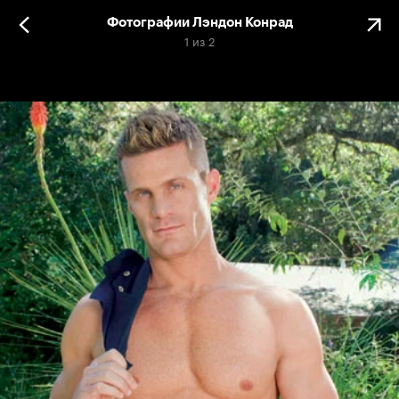
Фотографии Лэндон Конрад
1
из
2