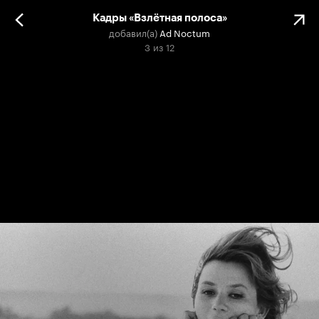
Кадры «Взлётная полоса»
добавил(а)
Ad Noctum
3
из
12