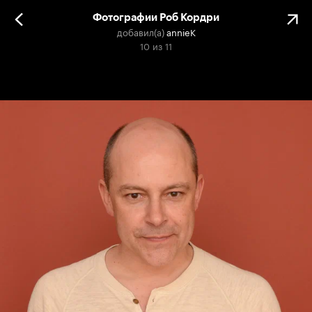
Фотографии Роб Кордри
добавил(а)
annieK
10
из
11