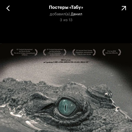
Постеры «Табу»
добавил(а)
Данил
3
из
13