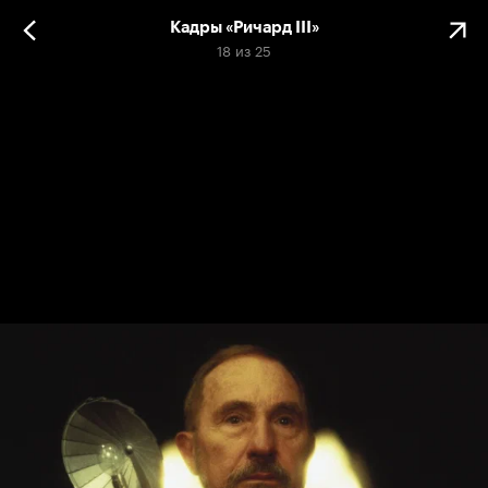
Кадры «Ричард III»
18
из
25