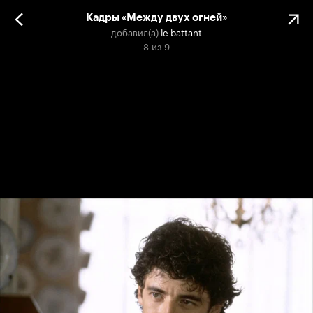
Кадры «Между двух огней»
добавил(а)
le battant
8
из
9