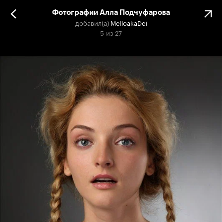
Фотографии Алла Подчуфарова
добавил(а)
MelloakaDei
5
из
27