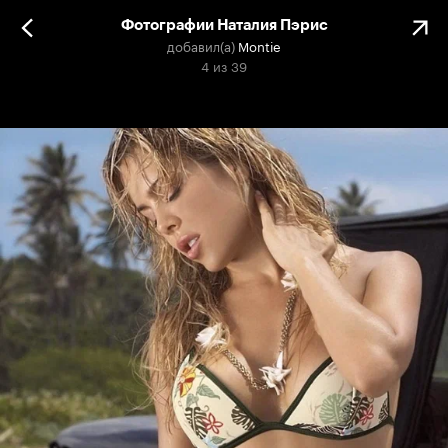
Фотографии Наталия Пэрис
добавил(а)
Montie
4
из
39