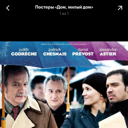
Постеры «Дом, милый дом»
1
из
1