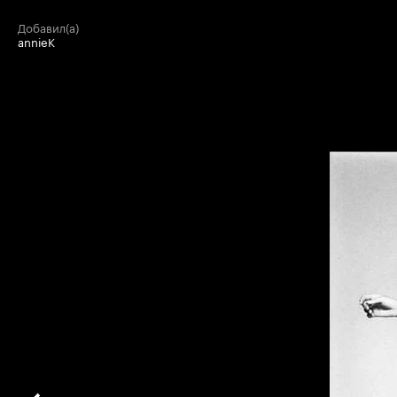
добавил(а)
annieK