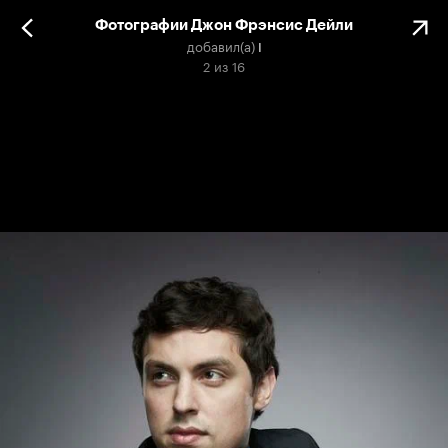
Фотографии Джон Фрэнсис Дейли
добавил(а)
I
2
из
16