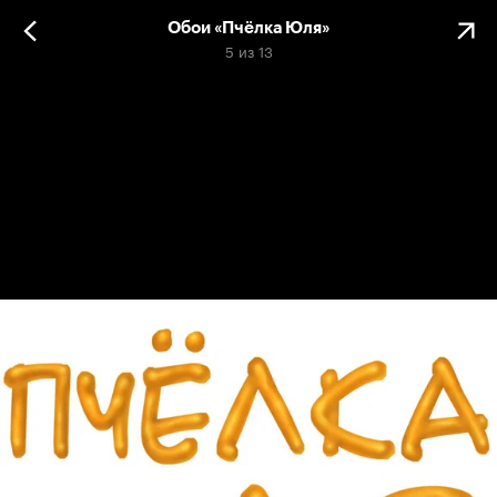
Обои «Пчёлка Юля»
5
из
13