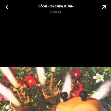
Обои «Пчёлка Юля»
8
из
13