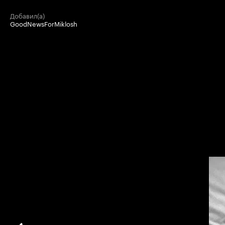
добавил(а)
GoodNewsForMiklosh