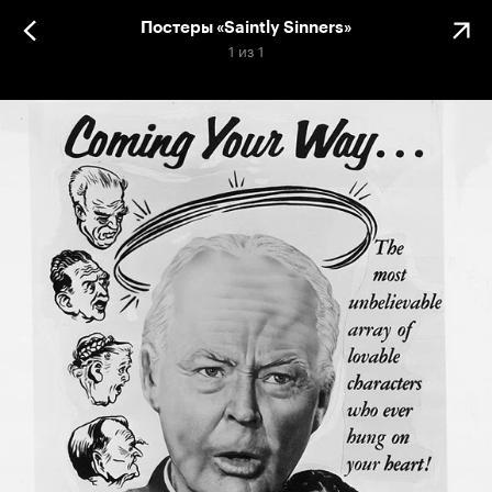
Постеры «Saintly Sinners»
1
из
1