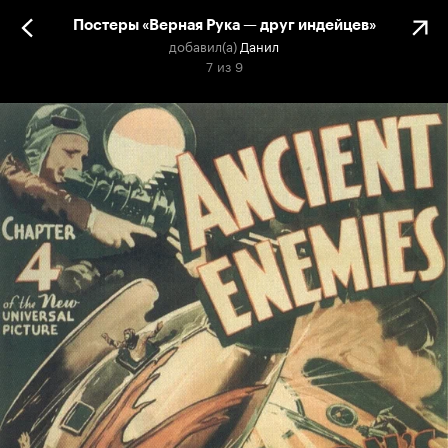
Постеры «Верная Рука — друг индейцев»
добавил(а)
Данил
7
из
9