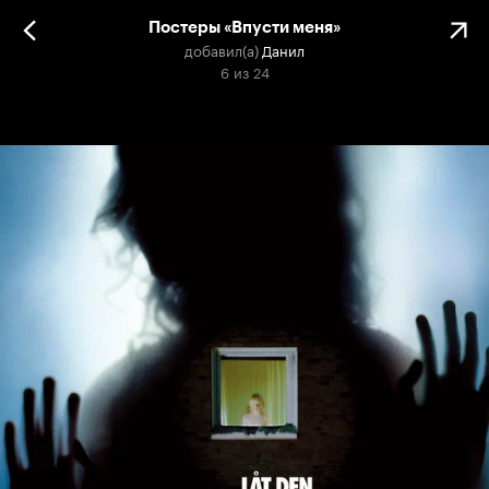
Постеры «Впусти меня»
добавил(а)
Данил
6
из
24