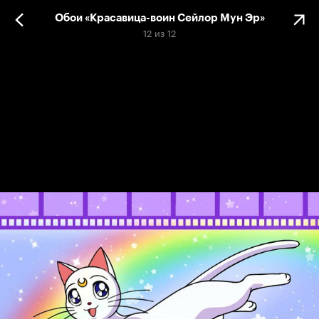
Обои «Красавица-воин Сейлор Мун Эр»
12
из
12