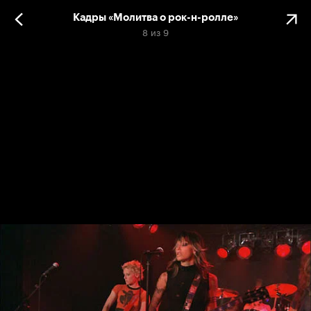
Кадры «Молитва о рок-н-ролле»
8
из
9