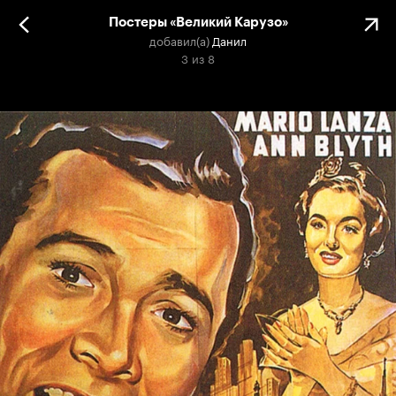
Постеры «Великий Карузо»
добавил(а)
Данил
3
из
8