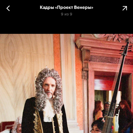
Кадры «Проект Венеры»
9
из
9