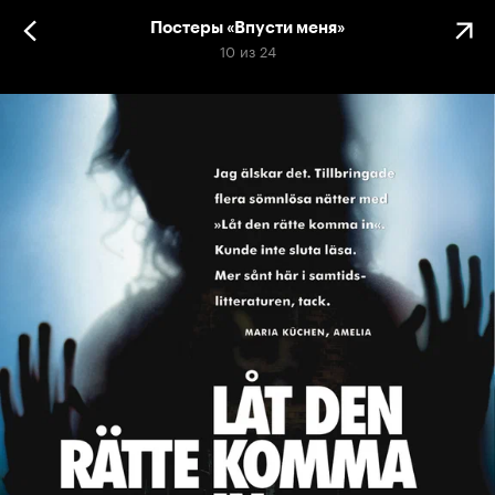
Постеры «Впусти меня»
10
из
24