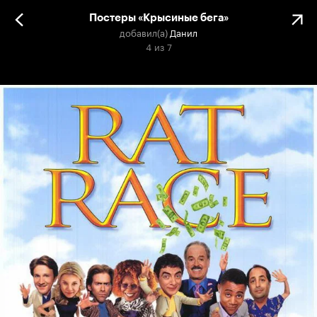
Постеры «Крысиные бега»
добавил(а)
Данил
4
из
7