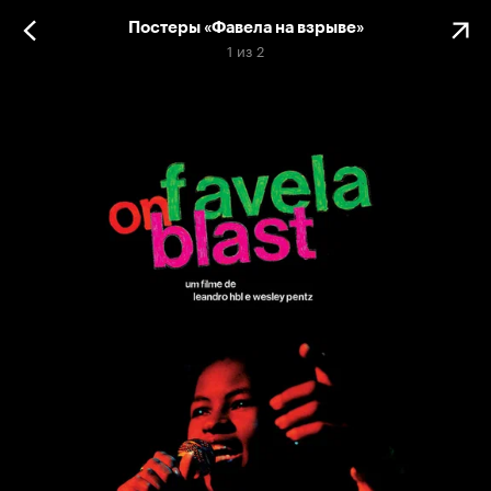
Постеры «Фавела на взрыве»
1
из
2