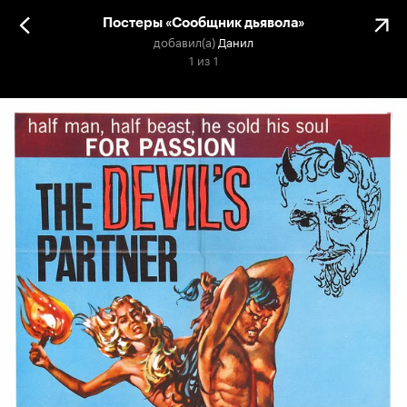
Постеры «Сообщник дьявола»
добавил(а)
Данил
1
из
1