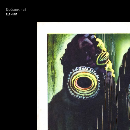
добавил(а)
Данил