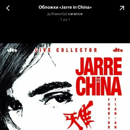
Обложки «Jarre in China»
добавил(а)
carance
1
из
1