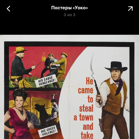
Постеры «Уоко»
3
из
3