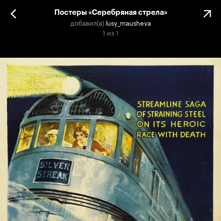
Постеры «Серебряная стрела»
добавил(а)
lusy_mausheva
1
из
1