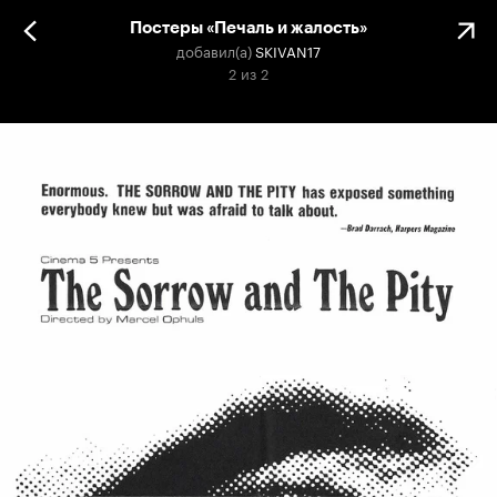
Постеры «Печаль и жалость»
добавил(а)
SKIVAN17
2
из
2