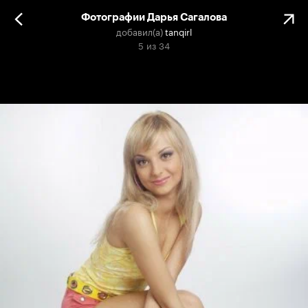
Фотографии Дарья Сагалова
добавил(а)
tanqirl
5
из
34