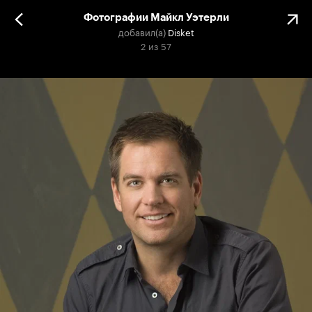
Фотографии Майкл Уэтерли
добавил(а)
Disket
2
из
57