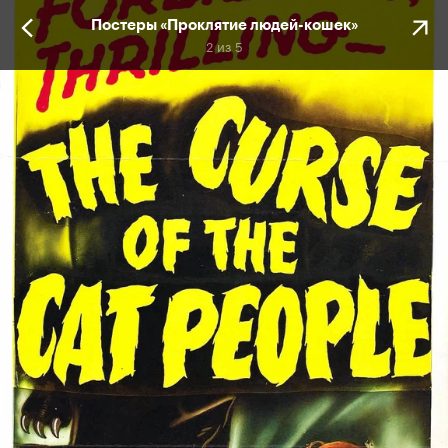
Постеры «Проклятие людей-кошек»
2
из
5