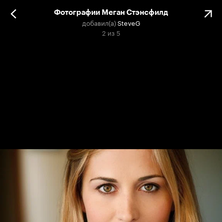
Фотографии Меган Стэнсфилд
добавил(а)
SteveG
2
из
5