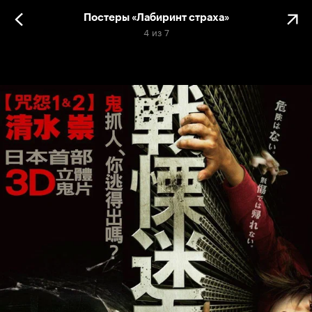
Постеры «Лабиринт страха»
4
из
7