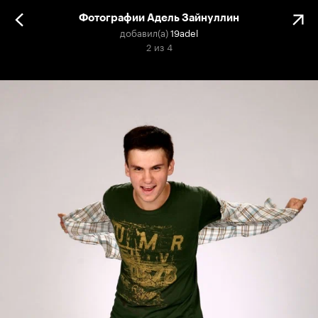
Фотографии Адель Зайнуллин
добавил(а)
19adel
2
из
4