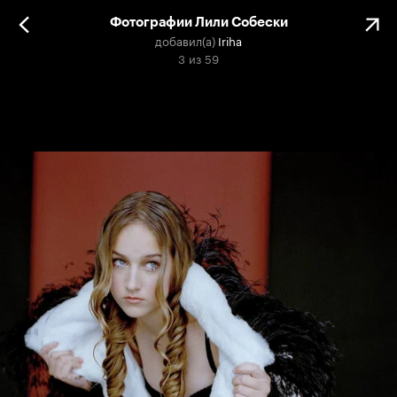
Фотографии Лили Собески
добавил(а)
Iriha
3
из
59