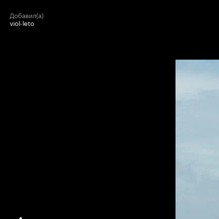
добавил(а)
viol-leto