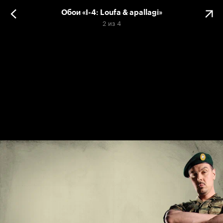
Обои «I-4: Loufa & apallagi»
2
из
4