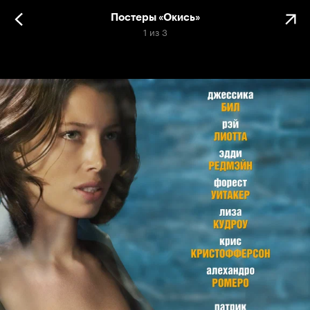
Постеры «Окись»
1
из
3